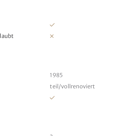
rlaubt
1985
teil/vollrenoviert
t