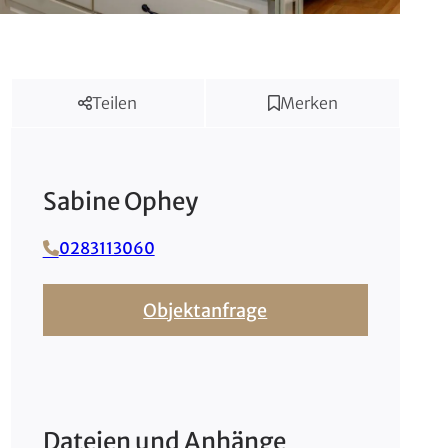
Teilen
Merken
Sabine
Ophey
0283113060
Objektanfrage
Dateien und Anhänge