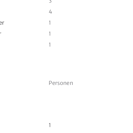
3
4
er
1
r
1
1
Personen
1