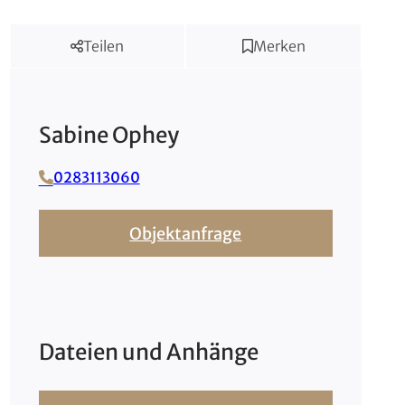
Teilen
Merken
Sabine
Ophey
0283113060
Objektanfrage
Dateien und Anhänge