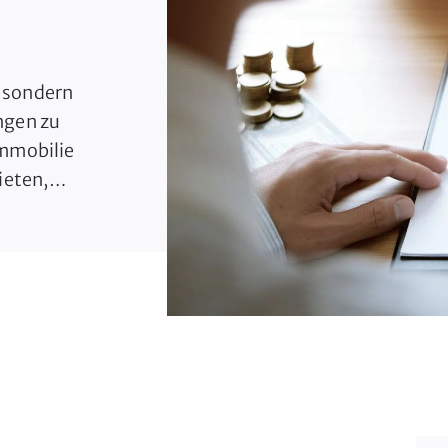
, sondern
ngen zu
Immobilie
ieten,
ese Wahl
ner