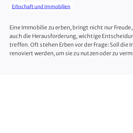
Erbschaft und Immobilien
Eine Immobilie zu erben, bringt nicht nur Freude
auch die Herausforderung, wichtige Entscheidu
treffen. Oft stehen Erben vor der Frage: Soll die 
renoviert werden, um sie zu nutzen oder zu verm
oder wäre es besser, sie direkt zu verkaufen? Di
erfordert eine gründliche Abwägung verschiede
Faktoren wie den Zustand der Immobilie, […]