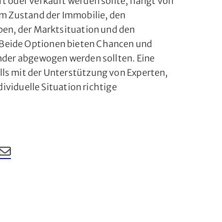
rt oder verkauft werden sollte, hängt von
dem Zustand der Immobilie, den
rben, der Marktsituation und den
Beide Optionen bieten Chancen und
ander abgewogen werden sollten. Eine
ls mit der Unterstützung von Experten,
ndividuelle Situation richtige
eilen
len
 LinkedIn teilen
ag auf Xing teilen
Beitrag per Email teilen