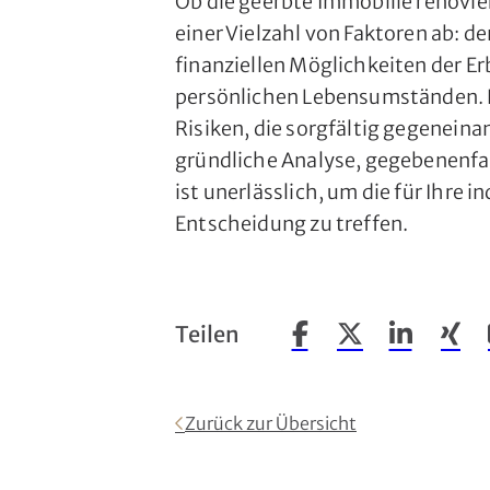
Ob die geerbte Immobilie renovie
einer Vielzahl von Faktoren ab: 
finanziellen Möglichkeiten der E
persönlichen Lebensumständen. 
Risiken, die sorgfältig gegenein
gründliche Analyse, gegebenenfal
ist unerlässlich, um die für Ihre i
Entscheidung zu treffen.
Teilen
Beitrag auf Facebook t
Beitrag auf X tei
Beitrag auf
Beitr
Zurück zur Übersicht